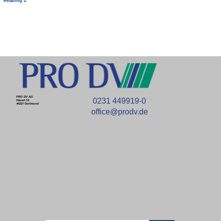
Heading 1
PRO DV AG
0231 449919-0
Hauert 12
44227 Dortmund
office@prodv.de