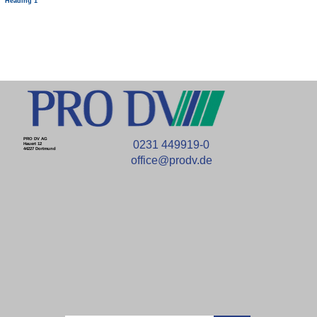
Heading 1
PRO DV AG
0231 449919-0
Hauert 12
44227 Dortmund
office@prodv.de