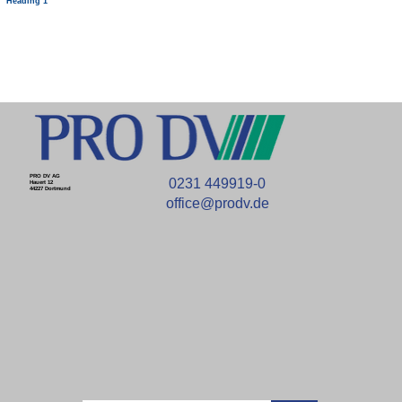
Heading 1
PRO DV AG
0231 449919-0
Hauert 12
44227 Dortmund
office@prodv.de