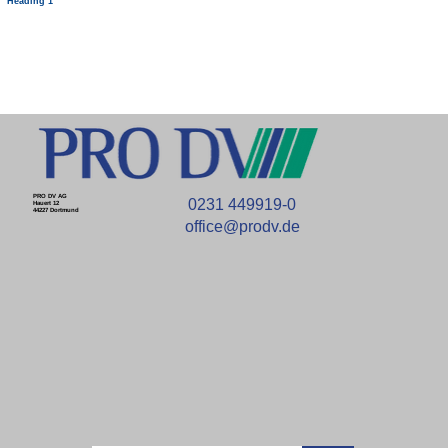
Heading 1
PRO DV AG
0231 449919-0
Hauert 12
44227 Dortmund
office@prodv.de