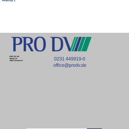
Heading 1
PRO DV AG
0231 449919-0
Hauert 12
44227 Dortmund
office@prodv.de