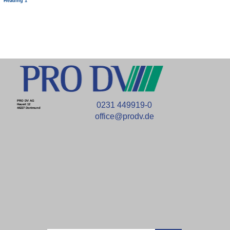
Heading 1
PRO DV AG
0231 449919-0
Hauert 12
44227 Dortmund
office@prodv.de