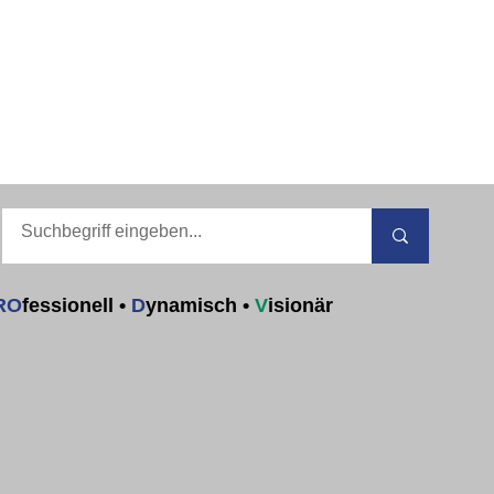
RO
fessionell
•
D
ynamisch
•
V
isionär