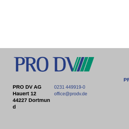
P
PRO DV AG
0231 449919-0
Hauert 12
office@prodv.de
44227 Dortmun
D