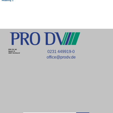
Heading 1
PRO DV AG
0231 449919-0
Hauert 12
44227 Dortmund
office@prodv.de