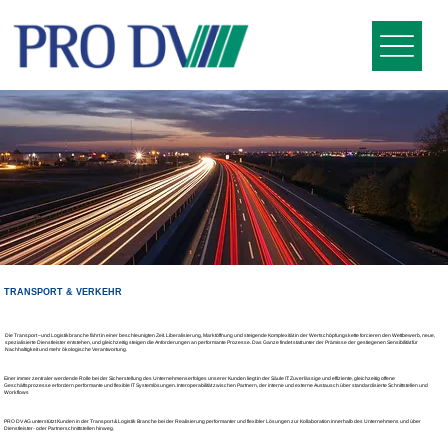
TRANSPORT & VERKEHR
Die Transport –und Logistikbranche fährt in einer beschleunigten Zeit. Liberalisierung, Marktöffnung und steigende Komplexität in der Wertschöpfungskette forcieren den Wettbewerb, neue,
spezialisierte Dienstleister entstehen, und gleichzeitig steigen die Anforderungen an performante Prozesse. Das Ganze findet statt unter der Prämisse der gestiegenen Sensibilität für
Nachhaltigkeit und mehr ökologische Verantwortung.
Einer immer zentraler werdende Rolle bei der Sicherstellung des Unternehmenserfolges unserer Kunden liegt in der Säule IT: Zuverlässige und effiziente, gleichzeitig offene
Geschäftsprozesse erfordern performante und flexible IT Systemlösungen. Interoperabilität zwischen Partnern, der interne und externe Austausch über standardisierte Schnittstellen und
Workflows
PRO DV AG unterstützt Kunden in der Transport & Logistik Branche bei der Realisierung performanter und flexibler Lösungen zur Kollaboration innerhalb des Unternehmens und über
Dienstleister- oder Partnerschnittstellen hinweg.