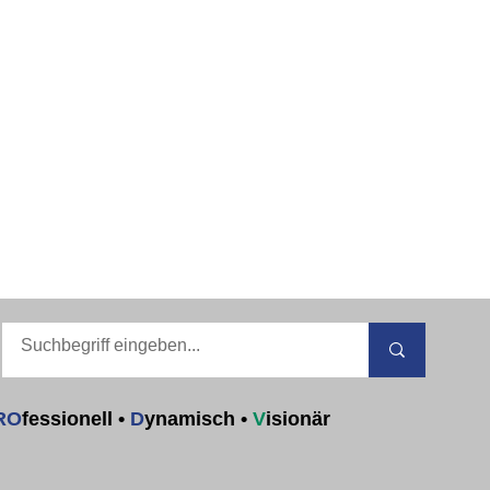
RO
fessionell
•
D
ynamisch
•
V
isionär