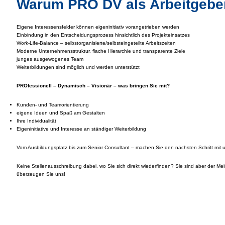
Warum PRO DV als Arbeitgebe
Eigene Interessensfelder können eigeninitiativ vorangetrieben werden
Einbindung in den Entscheidungsprozess hinsichtlich des Projekteinsatzes
Work-Life-Balance – selbstorganisierte/selbsteingeteilte Arbeitszeiten
Moderne Unternehmensstruktur, flache Hierarchie und transparente Ziele
junges ausgewogenes Team
Weiterbildungen sind möglich und werden unterstützt
PROfessionell – Dynamisch – Visionär – was bringen Sie mit?
Kunden- und Teamorientierung
eigene Ideen und Spaß am Gestalten
Ihre Individualität
Eigeninitiative und Interesse an ständiger Weiterbildung
Vom Ausbildungsplatz bis zum Senior Consultant – machen Sie den nächsten Schritt mit 
Keine Stellenausschreibung dabei, wo Sie sich direkt wiederfinden? Sie sind aber der M
überzeugen Sie uns!