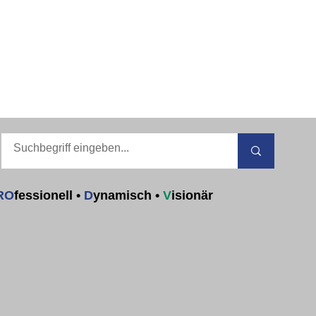
RO
fessionell
•
D
ynamisch
•
V
isionär