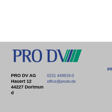
P
PRO DV AG
0231 449919-0
Hauert 12
office@prodv.de
44227 Dortmun
D