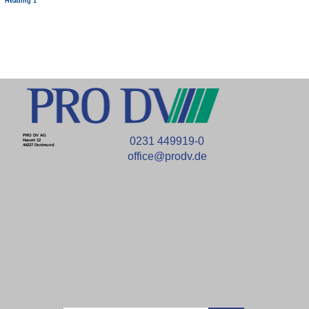
Heading 1
PRO DV AG
0231 449919-0
Hauert 12
44227 Dortmund
office@prodv.de