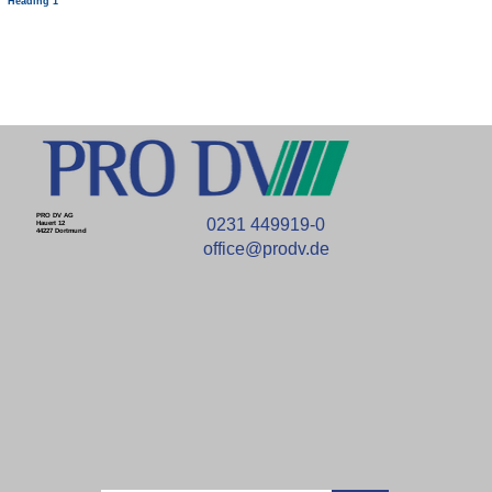
Heading 1
PRO DV AG
0231 449919-0
Hauert 12
44227 Dortmund
office@prodv.de