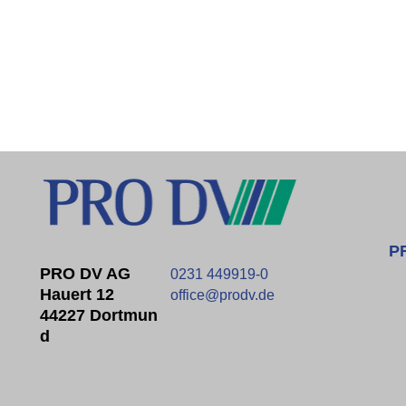
P
PRO DV AG
0231 449919-0
Hauert 12
office@prodv.de
44227 Dortmun
D