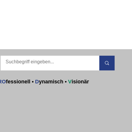
RO
fessionell
•
D
ynamisch
•
V
isionär