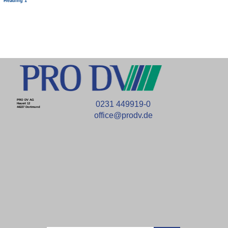
Heading 1
PRO DV AG
0231 449919-0
Hauert 12
44227 Dortmund
office@prodv.de