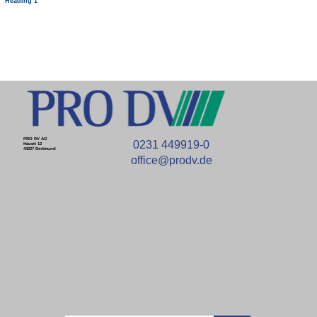
Heading 1
PRO DV AG
0231 449919-0
Hauert 12
44227 Dortmund
office@prodv.de