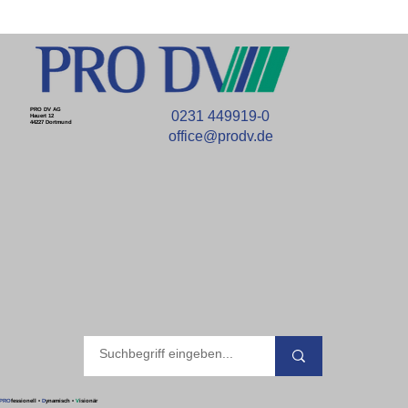
PRO DV AG
0231 449919-0
Hauert 12
44227 Dortmund
office@prodv.de
PRO
fessionell
•
D
ynamisch
•
V
isionär