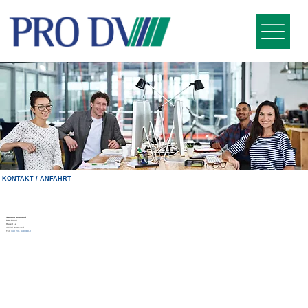
KONTAKT / ANFAHRT
Standort Dortmund
PRO DV AG
Hauert 12
44227 Dortmund
Tel.
+49 231 449919-0