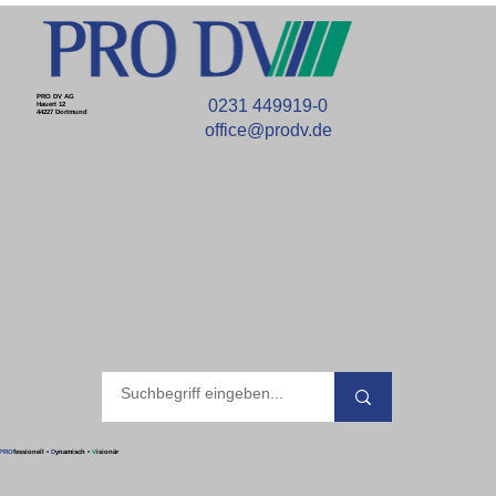
PRO DV AG
0231 449919-0
Hauert 12
44227 Dortmund
office@prodv.de
PRO
fessionell
•
D
ynamisch
•
V
isionär