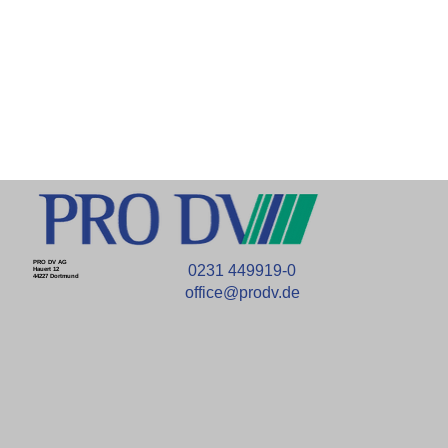
PRO DV AG
0231 449919-0
Hauert 12
44227 Dortmund
office@prodv.de