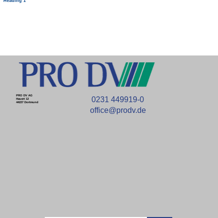
Heading 1
PRO DV AG
0231 449919-0
Hauert 12
44227 Dortmund
office@prodv.de