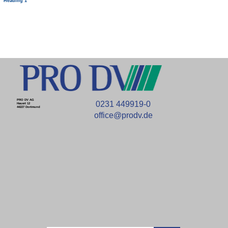
Heading 1
PRO DV AG
0231 449919-0
Hauert 12
44227 Dortmund
office@prodv.de