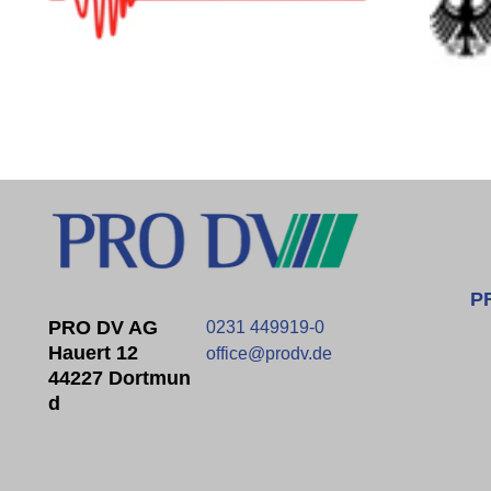
P
PRO DV AG
0231 449919-0
Hauert 12
office@prodv.de
44227 Dortmun
D