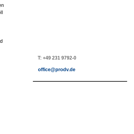
en 
l 
d 
T: +49 231 9792-0
office@prodv.de