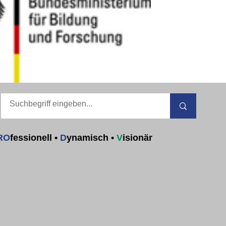
RO
fessionell
•
D
ynamisch
•
V
isionär