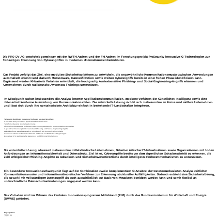
Die
PRO DV AG
entwickelt gemeinsam mit der
RWTH Aachen
und der
FH Aachen
im Forschungsprojekt
PreSecurity
innovative KI-Technologien zur
frühzeitigen Erkennung von Cyberangriffen in modernen Unternehmensinfrastrukturen.
Das Projekt verfolgt das Ziel, eine modulare Sicherheitsplattform zu entwickeln, die ungewöhnliche Kommunikationsmuster zwischen Anwendungen
automatisch erkennt und dadurch Ransomware, Datenexfiltration sowie weitere Cyberangriffe bereits in einer frühen Phase identifizieren kann.
Ergänzend werden KI-basierte Verfahren entwickelt, die hochgradig kontextsensitive Phishing- und Social-Engineering-Angriffe erkennen und
Unternehmen durch realitätsnahe Awareness-Trainings unterstützen.
Im Mittelpunkt stehen insbesondere die Analyse interner Applikationskommunikation, moderne Verfahren der Künstlichen Intelligenz sowie eine
datenschutzkonforme Auswertung von Kommunikationsdaten. Die entwickelte Lösung richtet sich insbesondere an kleine und mittlere Unternehmen
und lässt sich durch ihre containerisierte Architektur einfach in bestehende IT-Landschaften integrieren.
PreSecurity kombiniert modernste Methoden aus den Bereichen:
KI-basierte Analyse interner Applikationskommunikation
Transformerbasierte Anomalieerkennung
Informationstheoretische Verfahren zur Erkennung struktureller Kommunikationsanomalien
KI-gestützte Erkennung kontextsensitiver Phishing- und Social-Engineering-Angriffe
DSGVO-konforme Metadatenanalyse ohne Zugriff auf Kommunikationsinhalte
Containerisierte Sicherheitsarchitekturen für Cloud- und On-Premise-Umgebungen
Generative KI für realitätsnahe Awareness- und Phishing-Simulationen
Die entwickelte Lösung adressiert insbesondere mittelständische Unternehmen, Betreiber kritischer IT-Infrastrukturen sowie Organisationen mit hohen
Anforderungen an Informationssicherheit und Datenschutz. Ziel ist es, Cyberangriffe bereits vor dem eigentlichen Schadenseintritt zu erkennen, die
Zahl erfolgreicher Phishing-Angriffe zu reduzieren und Sicherheitsverantwortliche durch intelligente Frühwarnmechanismen zu unterstützen.
Ein besonderer Innovationsschwerpunkt liegt auf der Kombination zweier komplementärer KI-Ansätze: der transformerbasierten Analyse zeitlicher
Kommunikationsmuster und informationstheoretischer Verfahren zur Erkennung struktureller Auffälligkeiten. Dadurch entsteht eine Sicherheitslösung,
die sowohl mit vollständigem Datenzugriff als auch ausschließlich auf Basis von Metadaten betrieben werden kann und somit flexibel an
unterschiedliche Datenschutzanforderungen angepasst werden kann.
Das Vorhaben wird im Rahmen des
Zentralen Innovationsprogramms Mittelstand (ZIM)
durch das
Bundesministerium für Wirtschaft und Energie
(BMWE)
gefördert.
Projektpartner
PRO DV AG