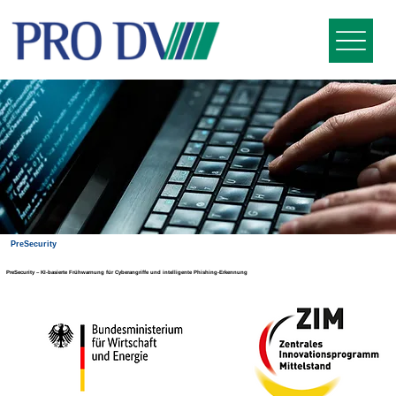
PreSecurity
PreSecurity – KI-basierte Frühwarnung für Cyberangriffe und intelligente Phishing-Erkennung