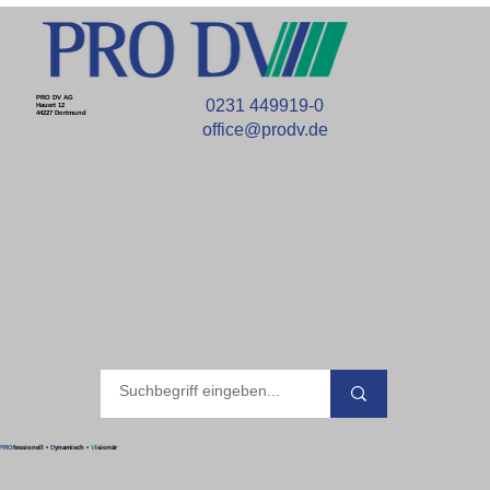
PRO DV AG
0231 449919-0
Hauert 12
44227 Dortmund
office@prodv.de
PRO
fessionell
•
D
ynamisch
•
V
isionär