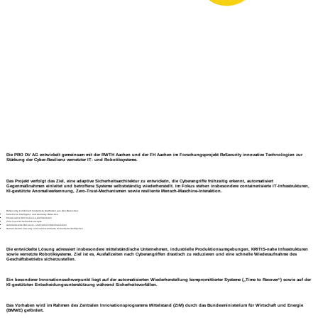
Die PRO DV AG entwickelt gemeinsam mit der RWTH Aachen und der FH Aachen im Forschungsprojekt
ReSecurity
innovative Technologien zur
Stärkung der Cyber-Resilienz vernetzter IT- und Robotiksysteme.
Das Projekt verfolgt das Ziel, eine adaptive Sicherheitsarchitektur zu entwickeln, die Cyberangriffe frühzeitig erkennt, automatisiert
Gegenmaßnahmen einleitet und betroffene Systeme selbstständig wiederherstellt. Im Fokus stehen insbesondere containerisierte IT-Infrastrukturen,
KI-gestützte Anomalieerkennung, Zero-Trust-Mechanismen sowie resiliente Mensch-Maschine-Interaktion.
ReSecurity kombiniert modernste Methoden aus den Bereichen:
Künstliche Intelligenz und Anomaly Detection
Cloud-native Microservice-Architekturen
Zero-Trust-Sicherheitskonzepte
Automatisierte Recovery- und Failover-Mechanismen
Human-Centric Security und nutzerzentrierte Sicherheitsoberflächen
Die entwickelte Lösung adressiert insbesondere mittelständische Unternehmen, industrielle Produktionsumgebungen, KRITIS-nahe Infrastrukturen
sowie vernetzte Robotiksysteme. Ziel ist es, Ausfallzeiten nach Cyberangriffen drastisch zu reduzieren und eine schnelle Wiederaufnahme des
Geschäftsbetriebs sicherzustellen.
Ein besonderer Innovationsschwerpunkt liegt auf der automatisierten Wiederherstellung kompromittierter Systeme („Time to Recover“) sowie auf der
KI-gestützten Entscheidungsunterstützung während Sicherheitsvorfällen.
Das Vorhaben wird im Rahmen des
Zentralen Innovationsprogramms Mittelstand (ZIM)
durch das Bundesministerium für Wirtschaft und Energie
(BMWE) gefördert.