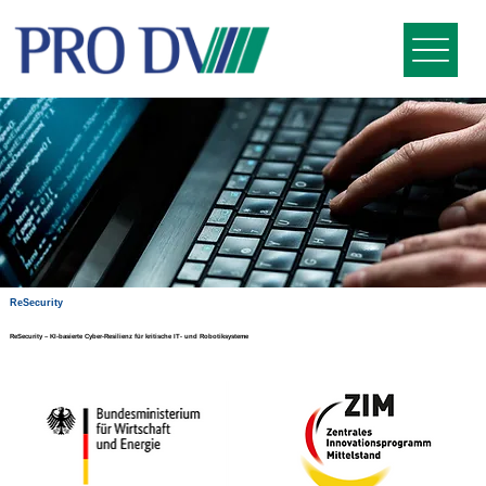
ReSecurity
ReSecurity – KI-basierte Cyber-Resilienz für kritische IT- und Robotiksysteme