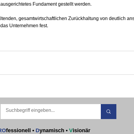
h ausgerichtetes Fundament gestellt werden.
altenden, gesamtwirtschaftlichen Zurückhaltung von deutlich a
 das Unternehmen fest.
RO
fessionell
•
D
ynamisch
•
V
isionär