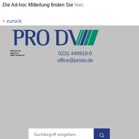
Die Ad-hoc Mitteilung finden Sie 
hier
.
> zurück
PRO DV AG
0231 449919-0
Hauert 12
44227 Dortmund
office@prodv.de