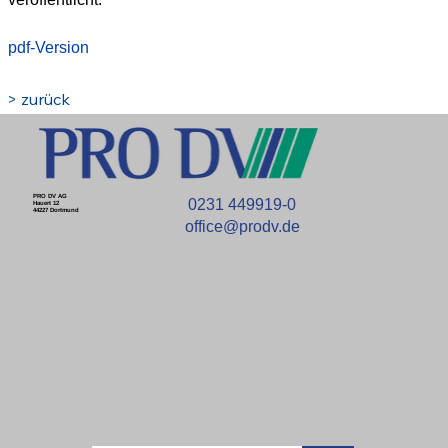
pdf-Version
> zurück
PRO DV AG
0231 449919-0
Hauert 12
44227 Dortmund
office@prodv.de