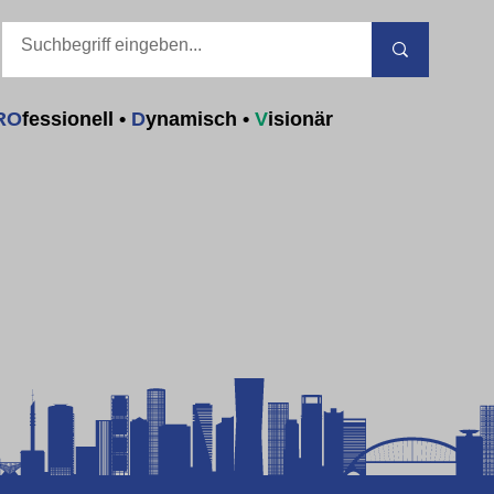
RO
fessionell
•
D
ynamisch
•
V
isionär