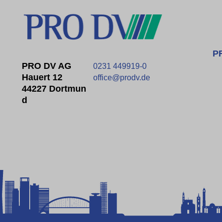
P
PRO DV AG
0231 449919-0
Hauert 12
office@prodv.de
44227 Dortmun
D