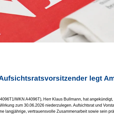
ufsichtsratsvorsitzender legt A
4096T1/WKN A4096T), Herr Klaus Bullmann, hat angekündigt, 
 Wirkung zum 30.06.2026 niederzulegen. Aufsichtsrat und Vors
ine langjährige, vertrauensvolle Zusammenarbeit sowie sein pr