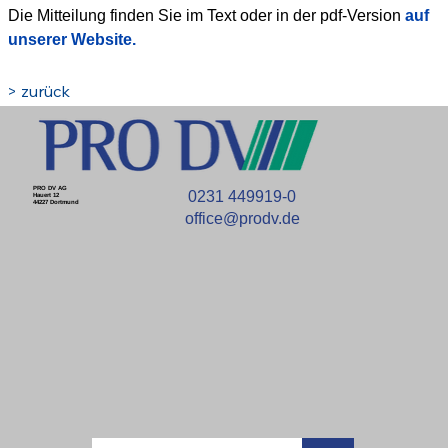
Die Mitteilung finden Sie im Text oder in der pdf-Version 
auf 
unserer Website.
> zurück
PRO DV AG
0231 449919-0
Hauert 12
44227 Dortmund
office@prodv.de