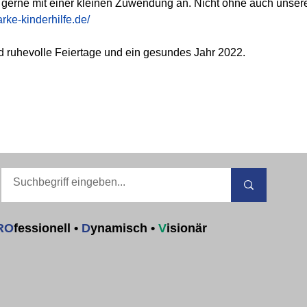
s gerne mit einer kleinen Zuwendung an. Nicht ohne auch unsere
ke-kinderhilfe.de/
ruhevolle Feiertage und ein gesundes Jahr 2022.
RO
fessionell
•
D
ynamisch
•
V
isionär