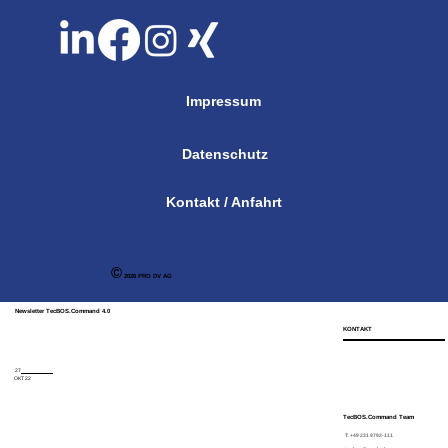
Impressum
Datenschutz
Kontakt / Anfahrt
©
2026 PRO DV AG
Newsletter TecBOS.Command 4.0
KONTAKT
27
OKT 22
TecBOS.Command Team
T: +49 231 9792-111