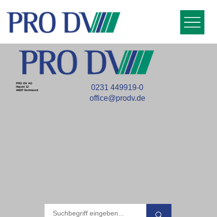
PRO DV AG
0231 449919-0
Hauert 12
44227 Dortmund
office@prodv.de