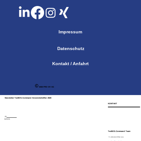
Impressum
Datenschutz
Kontakt / Anfahrt
©
2026 PRO DV AG
Newsletter TecBOS.Command Anwendertreffen 2020
KONTAKT
25
NOV 21
TecBOS.Command Team
T: +49 231 9792-111