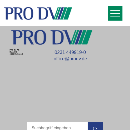
PRO DV AG
0231 449919-0
Hauert 12
44227 Dortmund
office@prodv.de