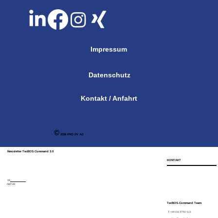
Impressum
Datenschutz
Kontakt / Anfahrt
©
2026 PRO DV AG
Newsletter TecBOS.Command 3.0
KONTAKT
15
OKT 20
TecBOS.Command Team
T: +49 231 9792-111