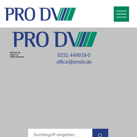
PRO DV AG
0231 449919-0
Hauert 12
44227 Dortmund
office@prodv.de