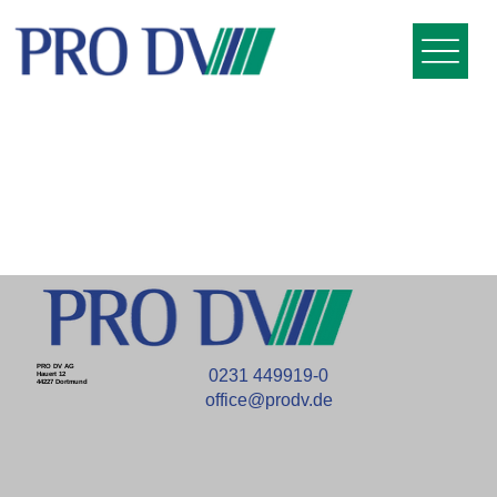
PRO DV AG
0231 449919-0
Hauert 12
44227 Dortmund
office@prodv.de