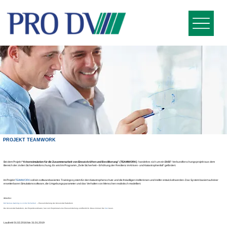
PROJEKT TEAMWORK
Bei dem Projekt
“Krisensimulation für die Zusammenarbeit von Einsatzkräften und Bevölkerung” (TEAMWORK)
handelt es sich um ein BMBF-Verbundforschungsprojekt aus dem
Bereich der zivilen Sicherheitsforschung. Es wird im Programm „Zivile Sicherheit – Erhöhung der Resilienz im Krisen- und Katastrophenfall“ gefördert.
Im Projekt
TEAMWORK
soll ein softwarebasiertes Trainingssystem für den Katastrophenschutz und die freiwilligen Helferinnen und Helfer entwickelt werden. Das System basiert auf einer
erweiterbaren Simulationssoftware, die Umgebungsparameter und das Verhalten von Menschen realistisch modelliert.
Aktuelles:
Mit Serious Gaming zu ziviler Sicherheit
– Pressemitteilung der Universität Paderborn
Die Universität Paderborn, der Projektkoordinator, hat zum Projektstart eine Pressemitteilung veröffentlicht. Diese können Sie
hier
lesen.
Laufzeit: 01.02.2016 bis 31.01.2019