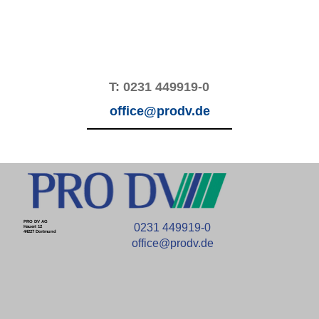
T: 0231 449919-0
office@prodv.de
PRO DV AG
0231 449919-0
Hauert 12
44227 Dortmund
office@prodv.de